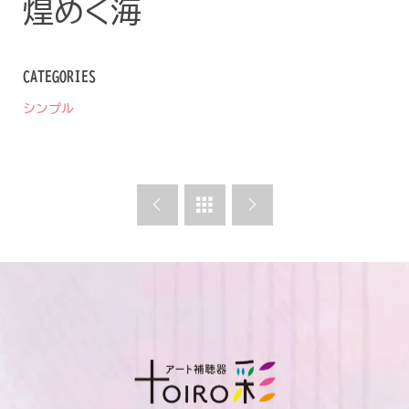
煌めく海
煌めく海
CATEGORIES
シンプル


