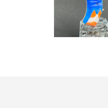
桜島と犬（ペットの犬）