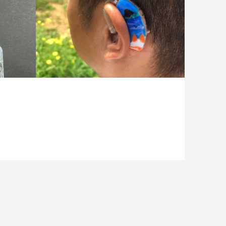
桜島と犬（ペットの犬）着画