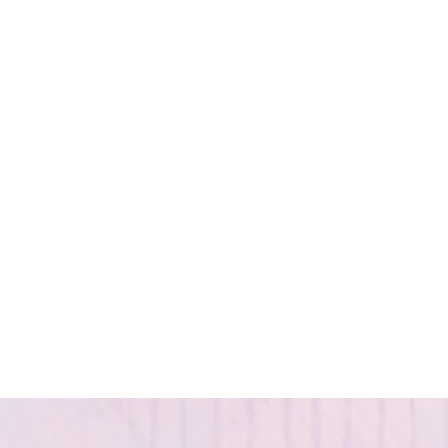
ぐ沖縄の海
レザー風（石はターコイ
ズ）