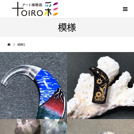
模様
WORKS
北斎の富士
歯車